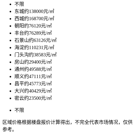
不限
东城
约138000元/㎡
西城
约168700元/㎡
朝阳
约76120元/㎡
丰台
约76289元/㎡
石景山
约63126元/㎡
海淀
约110231元/㎡
门头沟
约38583元/㎡
房山
约29400元/㎡
通州
约49588元/㎡
顺义
约47111元/㎡
昌平
约45773元/㎡
大兴
约40429元/㎡
密云
约23500元/㎡
不限
区域价格根据楼盘报价计算得出，不完全代表市场情况，仅供
参考。