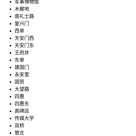
军事博物馆
木樨地
南礼士路
复兴门
西单
天安门西
天安门东
王府井
东单
建国门
永安里
国贸
大望路
四惠
四惠东
高碑店
传媒大学
双桥
管庄