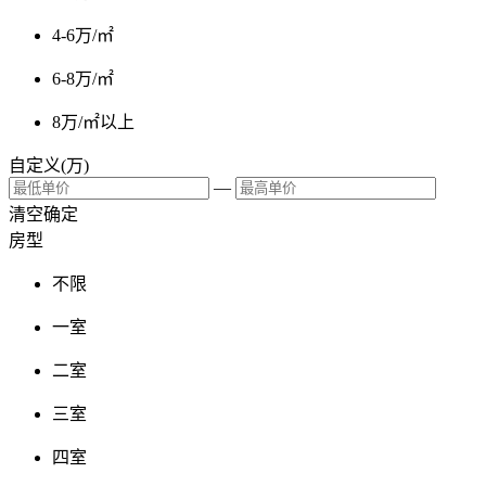
4-6万/㎡
6-8万/㎡
8万/㎡以上
自定义(万)
—
清空
确定
房型
不限
一室
二室
三室
四室