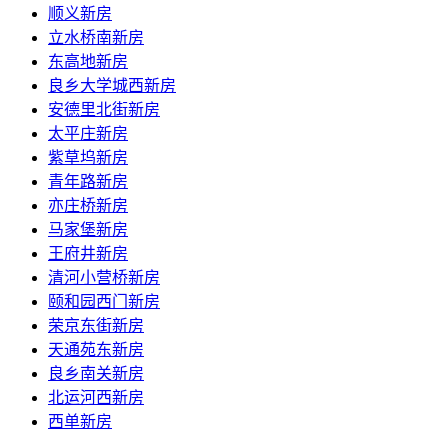
顺义新房
立水桥南新房
东高地新房
良乡大学城西新房
安德里北街新房
太平庄新房
紫草坞新房
青年路新房
亦庄桥新房
马家堡新房
王府井新房
清河小营桥新房
颐和园西门新房
荣京东街新房
天通苑东新房
良乡南关新房
北运河西新房
西单新房