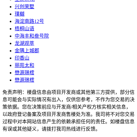
兴创荣墅
璞樾
海淀南路12号
梧桐山语
中海丰和叁号院
龙湖观萃
金隅上城郡
印香山
丽苑太和
懋源璟橒
懋源璟橒
免责声明：楼盘信息由项目开发商或其他第三方提供，部分信
息可能会与实际情况有出入，仅供您参考，不作为您交易的决
策依据。您在决策前应与开发商/相关产权方核实相关信息，
以政府登记备案及项目开发商售楼处为准。我司将不对您交易
过程中对本网站信息产生的依赖承担任何的责任。如楼盘信息
有误或其他疑义，请拨打我司热线进行反馈。