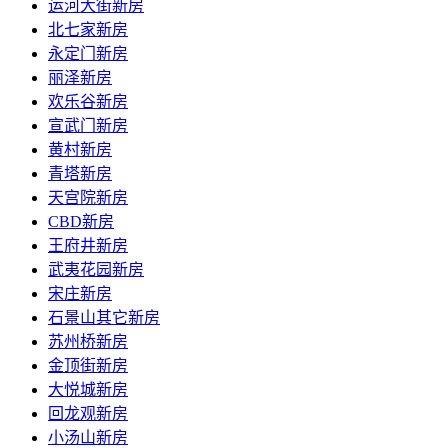
运河大街新房
北七家新房
永定门新房
丽泽新房
欢乐谷新房
宣武门新房
黄村新房
青塔新房
天宫院新房
CBD新房
王府井新房
武夷花园新房
宋庄新房
石景山其它新房
苏州桥新房
金顶街新房
大悦城新房
回龙观新房
小汤山新房