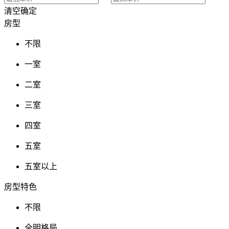
清空
确定
房型
不限
一室
二室
三室
四室
五室
五室以上
房型特色
不限
全明格局