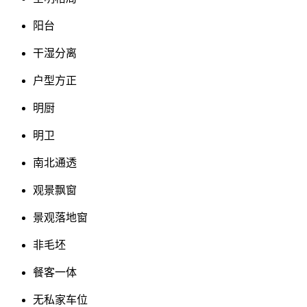
阳台
干湿分离
户型方正
明厨
明卫
南北通透
观景飘窗
景观落地窗
非毛坯
餐客一体
无私家车位