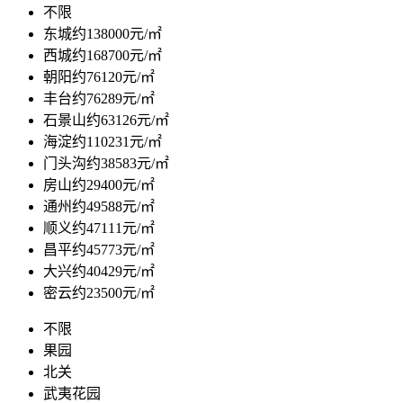
不限
东城
约138000元/㎡
西城
约168700元/㎡
朝阳
约76120元/㎡
丰台
约76289元/㎡
石景山
约63126元/㎡
海淀
约110231元/㎡
门头沟
约38583元/㎡
房山
约29400元/㎡
通州
约49588元/㎡
顺义
约47111元/㎡
昌平
约45773元/㎡
大兴
约40429元/㎡
密云
约23500元/㎡
不限
果园
北关
武夷花园