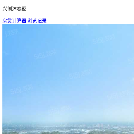
兴创沐春墅
房贷计算器
浏览记录