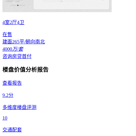
4室2厅4卫
在售
建面265平/朝向南北
4000
万/套
咨询房贷首付
楼盘价值分析报告
查看报告
9.2
分
多维度楼盘评测
10
交通配套