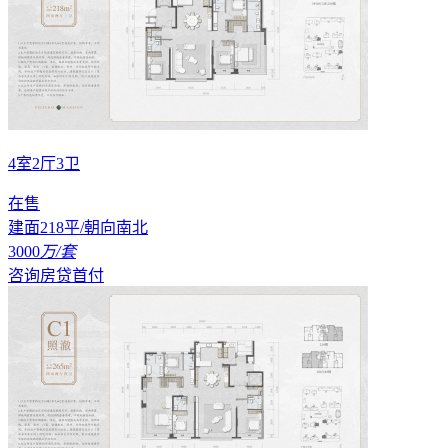
4室2厅3卫
在售
建面218平/朝向南北
3000
万/套
咨询房贷首付