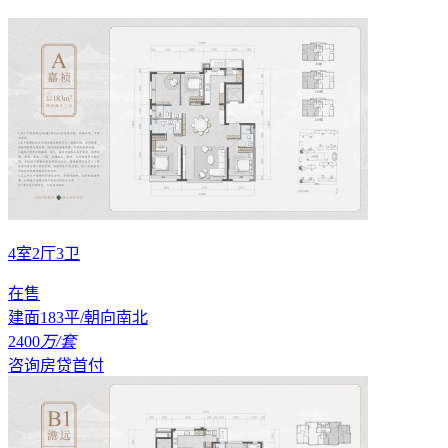
4室2厅3卫
在售
建面183平/朝向南北
2400
万/套
咨询房贷首付